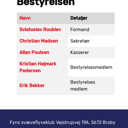
Bestyrelsen
Navn
Detaljer
Kontakter,
Sviatoslav Roublev
Formand
Christian Madsen
Sekretær
Allan Poulsen
Kasserer
Kristian Højmark
Bestyrelsesmedlem
Pedersen
Bestyrelses
Erik Bekker
medlem
Fyns svæveflyveklub Vøjstrupvej 19A, 5672 Broby