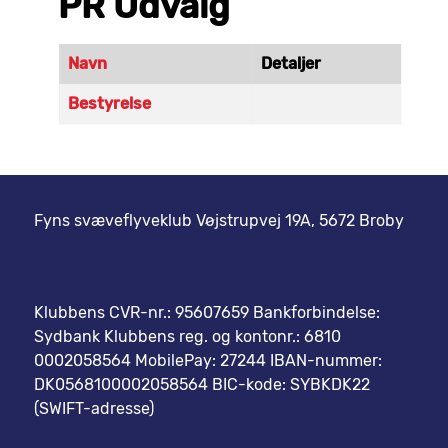
PR Udvalg
Navn
Detaljer
Kontakter,
Bestyrelse
Fyns svæveflyveklub Vøjstrupvej 19A, 5672 Broby
Klubbens CVR-nr.: 95607659 Bankforbindelse:
Sydbank Klubbens reg. og kontonr.: 6810
0002058564 MobilePay: 27244 IBAN-nummer:
DK0568100002058564 BIC-kode: SYBKDK22
(SWIFT-adresse)